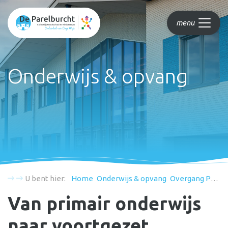
menu
Onderwijs & opvang
U bent hier:
Home
Onderwijs & opvang
Overgang PO naar VO
Van primair onderwijs
naar voortgezet