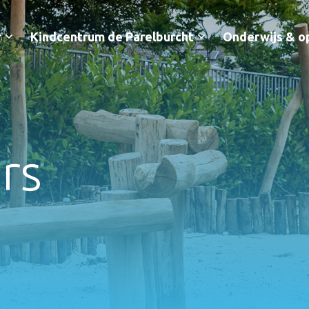
r
Kindcentrum de Parelburcht
Onderwijs & o
rs